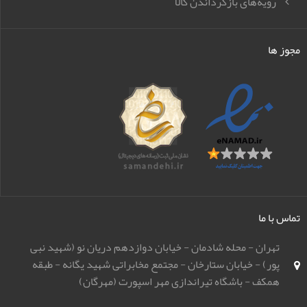
رویه‌های بازگرداندن کالا
مجوز ها
تماس با ما
تهران - محله شادمان - خیابان دوازدهم دریان نو (شهید نبی
پور) - خیابان ستارخان - مجتمع مخابراتی شهید یگانه - طبقه
همکف - باشگاه تیراندازی مهر اسپورت (مهرگان)