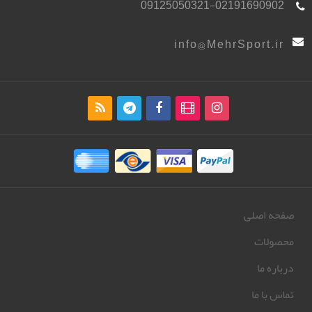
09125050321-02191690902
info@MehrSport.ir
صفحه اصلی
محصولات
درباره ما
تماس با ما