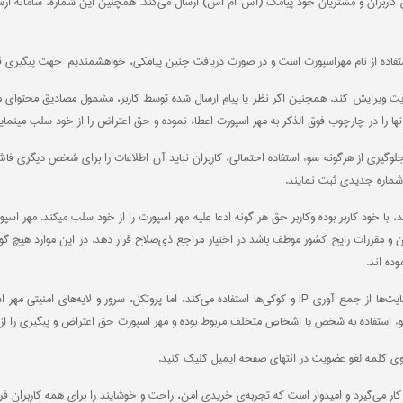
 کاربران و مشتریان خود پیامک (اس ام اس) ارسال می‌کند. همچنین این شماره‌‌، سامانه 
 مهراسپورت است و در صورت دریافت چنین پیامکی، خواهشمندیم جهت پیگیری قانونی ، موضوع را به ایمیل ir
 ویرایش کند. همچنین اگر نظر یا پیام ارسال شده توسط کاربر، مشمول مصادیق محتوای مجرم
ا را در چارچوب فوق الذکر به مهر اسپورت اعطاء نموده و حق اعتراض را از خود سلب مینماین
ی جلوگیری از هرگونه سوء استفاده احتمالی، کاربران نباید آن اطلاعات را برای شخص دیگری ف
و شماره جدیدی ثبت نمایند.
، با خود کاربر بوده وکاربر حق هر گونه ادعا علیه مهر اسپورت را از خود سلب میکند. مهر 
ن و مقررات رایج کشور موطف باشد در اختیار مراجع ذی‌صلاح قرار دهد. در این موارد هیچ گون
ده اند.
همچنین بدین وسیله به اطلاع کاربران رسانده میشود که مهر اسپورت همانند سایر وب سایت‌ها از جمع آوری IP و کوکی
سوء استفاده به شخص یا اشخاص متخلف مربوط بوده و مهر اسپورت حق اعتراض و پیگیری را از 
ر می‌گیرد و امیدوار است که تجربه‌ی خریدی امن، راحت و خوشایند را برای همه کاربران فرا