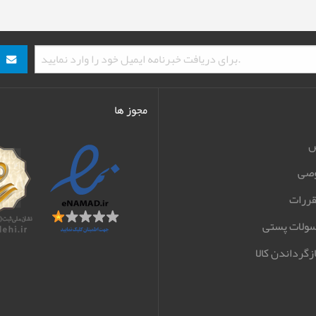
مجوز ها
ش
صی
قررات
سولات پستی
زگرداندن کالا