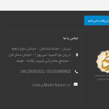
دریافت خبرنامه
تماس با ما
تهران - محله شادمان - خیابان دوازدهم
دریان نو (شهید نبی پور) - خیابان ستارخان
- مجتمع مخابراتی شهید یگانه - طبقه
همکف - باشگاه تیراندازی مهر اسپورت
09125050321-02191690902
(مهرگان)
info@MehrSport.ir