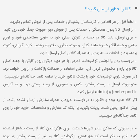
کالا را چطور ارسال کنید؟
- لطفاً قبل از هر اقدامی با کارشناسان پشتیبانی خدمات پس از فروش تماس بگیرید.
- از ارسال کالا بدون هماهنگی با خدمات پس از فروش مهر اسپورت جداً، خودداری کنید.
- برای ارسال، باید کالا در جعبه یا کارتن اصلی خود به ‏خوبی بسته‌بندی شود و لوازم
جانبی و همه اقلام همراه مانند کابل، ریموت، باطری، دفترچه راهنما، کارت گارانتی، کارت
بیمه، بند و قطعات بسته بندی به همراه کالای اصلی ارسال شود.
- برچسب زدن یا نوشتن توضیحات، آدرس یا هر مورد دیگری روی کارتن یا جعبه اصلی
کالا و یا پاره و مخدوش کردن آن، امکان استفاده از ضمانت بازگشت را از بین خواهد برد.
(در صورت لزوم، توضیحات خود را پشت فاکتور خرید یا قطعه کاغذ جداگانه‌ای بنویسید.)
-درصورت ارسال با پست پیشتاز، عکس و تصویری از رسید پستی تهیه و به آدرس
admin{@}mehrsport.ir ایمیل کنید.
اگر کالا هدیه بوده و فاکتور به درخواست خریدار، همراه سفارش ارسال نشده باشد، از
پیش فاکتور ایمیل شده، پرینت بگیرید یا اینکه کد سفارش و مشخصات خرید خود را روی
کاغذ جداگانه‌ای بنویسید.
- در صورتی که ساکن سایر شهرها هستید، برای بازگرداندن کالا از پست پیشتاز استفاده
کنید. لازم به ذکر است که هزینه‌های بازگرداندن کالا به غیر از پست پیشتاز به عهده