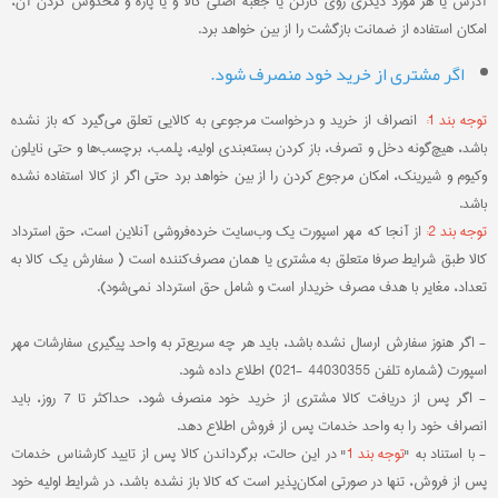
آدرس یا هر مورد دیگری روی کارتن یا جعبه اصلی کالا و یا پاره و مخدوش کردن آن،
امکان استفاده از ضمانت بازگشت را از بین خواهد برد.
اگر مشتری از خرید خود منصرف شود.
توجه بند 1:
انصراف از خرید و درخواست مرجوعی به کالایی تعلق می‌گیرد که باز نشده
باشد، هیچ‌گونه دخل و تصرف، باز کردن بسته‌بندی اولیه، پلمب، برچسب‌ها و حتی نایلون
وکیوم و شیرینک، امکان مرجوع کردن را از بین خواهد برد حتی اگر از کالا استفاده نشده
باشد.
توجه بند 2:
از آنجا که مهر اسپورت یک وب‌سایت خرده‌فروشی آنلاین است، حق استرداد
کالا طبق شرایط صرفا متعلق به مشتری یا همان مصرف‌کننده است ( سفارش یک کالا به
تعداد، مغایر با هدف مصرف خریدار است و شامل حق استرداد نمی‌شود).
- اگر هنوز سفارش ارسال نشده باشد، باید هر چه سریع‏‌تر به واحد پیگیری سفارشات مهر
اسپورت (شماره تلفن
44030355
-021) اطلاع داده شود.
- اگر پس از دریافت کالا مشتری از خرید خود منصرف شود، حداکثر تا 7 روز‏، باید
انصراف خود را به واحد خدمات پس از فروش اطلاع دهد.
- با استناد به "
توجه بند 1
" در این حالت، برگرداندن کالا پس از تایید کارشناس خدمات
پس از فروش، تنها در صورتی امکان‌پذیر است که کالا باز نشده باشد، در شرایط اولیه خود