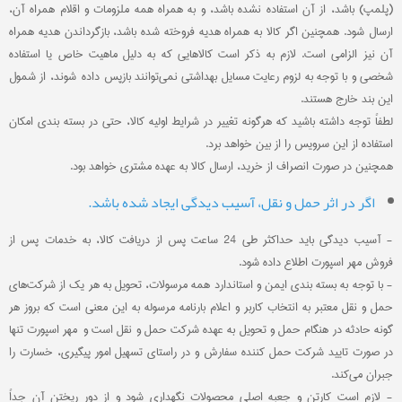
(پلمپ) باشد، از آن استفاده نشده باشد، و به همراه همه ملزومات و اقلام همراه آن،
ارسال شود. همچنین اگر کالا به‌ همراه هدیه فروخته شده باشد، بازگرداندن هدیه همراه
آن نیز الزامی است. لازم به ذکر است کالاهایی که به دلیل ماهیت خاص یا استفاده
شخصی و با توجه به لزوم رعایت مسایل بهداشتی نمی‌توانند بازپس داده شوند، از شمول
این بند خارج هستند.
لطفاً توجه داشته باشید که هرگونه تغییر در شرایط اولیه کالا، حتی در بسته بندی امکان
استفاده از این سرویس را از بین خواهد برد.
همچنین در صورت انصراف از خرید، ارسال کالا به عهده مشتری خواهد بود.
اگر در اثر حمل و نقل، آسیب دیدگی ایجاد شده باشد.
- آسیب‏‏ دیدگی باید حداکثر طی 24 ساعت پس از دریافت کالا، به خدمات پس از
فروش مهر اسپورت اطلاع داده شود.
- با توجه به بسته بندی ایمن و استاندارد همه مرسولات، تحویل به هر یک از شرکت‏‏‌های
حمل و نقل معتبر به انتخاب کاربر و اعلام بارنامه مرسوله به این معنی است که بروز هر
گونه حادثه در هنگام حمل و تحویل به عهده شرکت حمل و نقل است و مهر اسپورت تنها
در صورت تایید شرکت حمل کننده سفارش و در راستای تسهیل امور پیگیری، خسارت را
جبران می‌‏کند.
- لازم است کارتن و جعبه اصلی محصولات نگهداری شود و از دور ریختن آن جداً