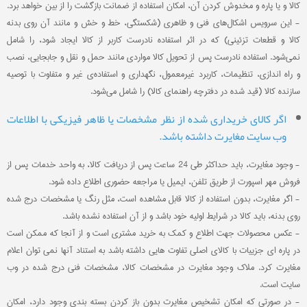
کالا و یا پاره و مخدوش کردن آن، امکان استفاده از ضمانت بازگشت را از بین خواهد برد.
- این سرویس اشکال‏‏‌های فنی و ظاهری (شکستگی، خط و خش و مانند آن روی بدنه
کالا و قطعات تزئینی) که در اثر استفاده نادرست کاربر از کالا ایجاد شود، را شامل
نمی‏‏‌شود. استفاده نادرست پس از تحویل کالا مواردی مانند حمل و نقل و جابجایی، نصب
و راه اندازی، تنظیمات، کاربرد غیرمعمول، نگهداری و استفاده‌ی غیر و متفاوت با توصیه
سازنده کالا (قید شده در دفترچه راهنمای کالا) را شامل می‌شود.
اگر کالای خریداری شده از نظر مشخصات یا ظاهر فیزیکی با اطلاعات
وب سایت مغایرت داشته باشد.
- وجود مغایرت، باید حداکثر طی 24 ساعت پس از دریافت کالا، به واحد خدمات پس از
فروش مهر اسپورت از طریق تلفن، ایمیل یا مراجعه حضوری اطلاع داده شود.
- اگر مغایرت، بدون استفاده از کالا قابل مشاهده است، مثل رنگ یا مشخصات درج شده
روی بدنه، باید کالا در شرایط اولیه خود باشد و از آن استفاده نشده باشد.
- عکس محصولات جهت اطلاع و کمک به خرید مشتری است و از آنجا که ممکن است
در پاره ای جزییات با کالای اصلی تفاوت هایی داشته باشد به استناد آنها نمی توان اعلام
مغایرت کرد. ملاک وجود مغایرت در مشخصات کالا، مشخصات فنی درج شده در وب
سایت است.
- در صورتی که امکان تشخیص مغایرت بدون باز کردن بسته بندی وجود دارد، امکان