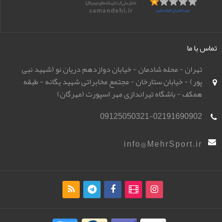
تماس با ما
تهران - محله شادمان - خیابان دوازدهم دریان نو (شهید نبی
پور) - خیابان ستارخان - مجتمع مخابراتی شهید یگانه - طبقه
همکف - باشگاه تیراندازی مهر اسپورت (مهرگان)
09125050321-02191690902
info@MehrSport.ir