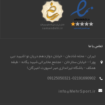
تماس با ما
تهران - محله شادمان - خیابان دوازدهم دریان نو (شهید نبی
پور) - خیابان ستارخان - مجتمع مخابراتی شهید یگانه - طبقه
همکف - باشگاه تیراندازی مهر اسپورت (مهرگان)
09125050321-02191690902
info@MehrSport.ir