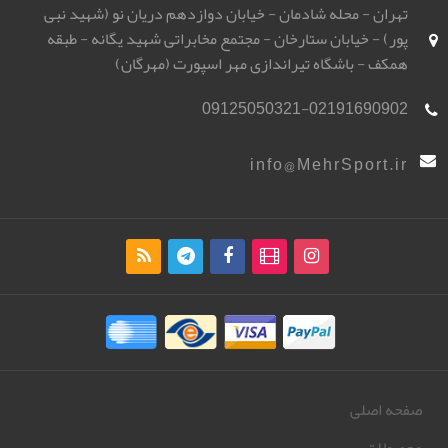
تهران - محله شادمان - خیابان دوازدهم دریان نو (شهید نبی
پور) - خیابان ستارخان - مجتمع مخابراتی شهید یگانه - طبقه
همکف - باشگاه تیراندازی مهر اسپورت (مهرگان)
09125050321-02191690902
info@MehrSport.ir
صفحه اصلی