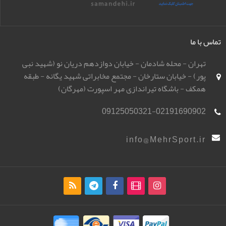
تماس با ما
تهران - محله شادمان - خیابان دوازدهم دریان نو (شهید نبی
پور) - خیابان ستارخان - مجتمع مخابراتی شهید یگانه - طبقه
همکف - باشگاه تیراندازی مهر اسپورت (مهرگان)
09125050321-02191690902
info@MehrSport.ir