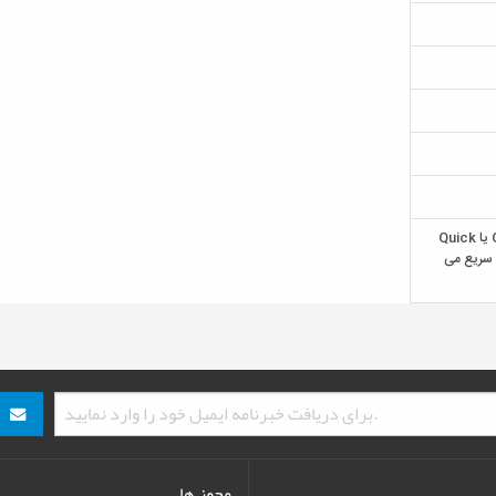
این پایه دوربین از نوع Quick Detach یا Quick
نصب سریع می
مجوز ها