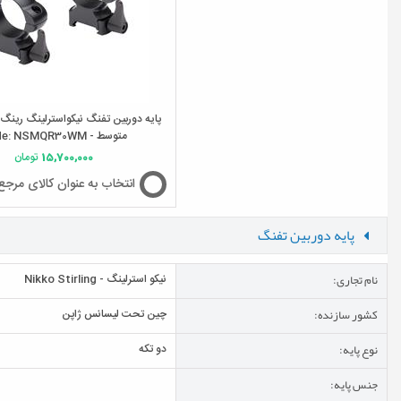
متوسط - Code: NSMQR30WM
15,700,000
تومان
انتخاب به عنوان کالای مرجع
پایه دوربین تفنگ
نام تجاری:
نیکو استرلینگ - Nikko Stirling
کشور سازنده:
چین تحت لیسانس ژاپن
نوع پایه:
دو تکه
جنس پایه: