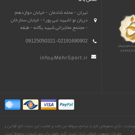
تهران - محله شادمان - خیابان دوازدهم
دریان نو (شهید نبی پور) - خیابان ستارخان
- مجتمع مخابراتی شهید یگانه - طبقه
همکف - باشگاه تیراندازی مهر اسپورت
09125050321-02191690902
(مهرگان)
info@MehrSport.ir
ین وبسایت، دارای مجوزهای لازم از مراجع مربوطه می باشد و فعالیت این سایت تابع قوانین و
مقررات جمهوری اسلامی ایران است. کلیه حقوق برای مهر اسپورت محفوظ است.