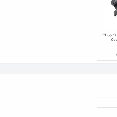
پایه دوربین تفنگ نیکواسترلینگ رینگ 30 ریل 22 -