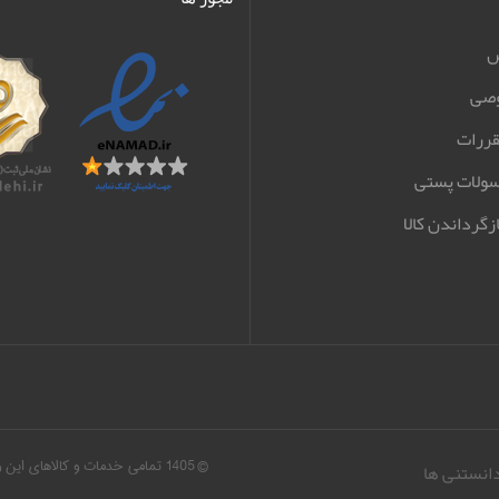
ش
صی
قررات
سولات پستی
زگرداندن کالا
© 1405 تمامی خدمات و کالاهای ا
دانستنی ها