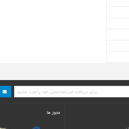
مجوز ها
ش