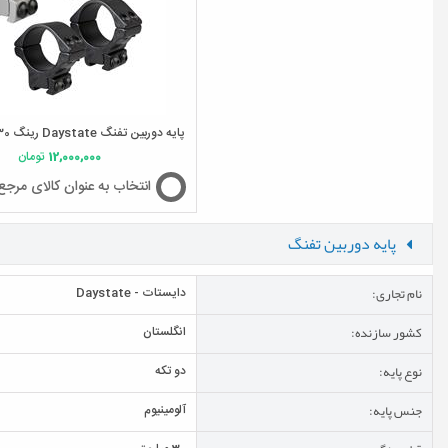
پایه دوربین تفنگ Daystate رینگ 30 ریل 11 - بلند
12,000,000
تومان
انتخاب به عنوان کالای مرجع
پایه دوربین تفنگ
نام تجاری:
دایستات - Daystate
کشور سازنده:
انگلستان
نوع پایه:
دو تکه
جنس پایه:
آلومینیوم