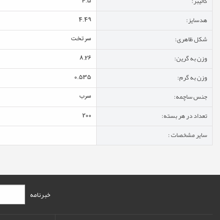
کالیبر:
4.5
هدسایز:
4.49
شکل ظاهری:
سر تخت
وزن به گرین:
8.26
وزن به گرم:
0.535
جنس ساچمه:
سرب
تعداد در هر بسته:
200
سایر مشخصات :
خبرنامه