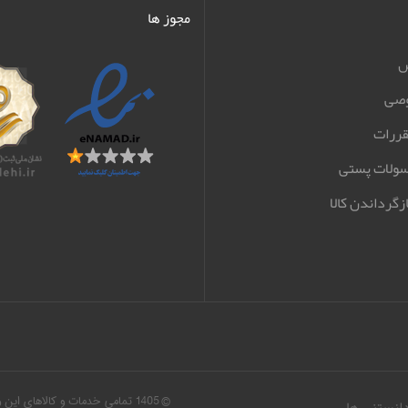
مجوز ها
ش
صی
قررات
سولات پستی
زگرداندن کالا
© 1405 تمامی خدمات و کالاهای ا
دانستنی ها