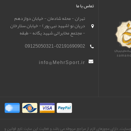
تماس با ما
تهران - محله شادمان - خیابان دوازدهم
دریان نو (شهید نبی پور) - خیابان ستارخان
- مجتمع مخابراتی شهید یگانه - طبقه
همکف - باشگاه تیراندازی مهر اسپورت
09125050321-02191690902
(مهرگان)
info@MehrSport.ir
ین وبسایت، دارای مجوزهای لازم از مراجع مربوطه می باشد و فعالیت این سایت تابع قوانین و