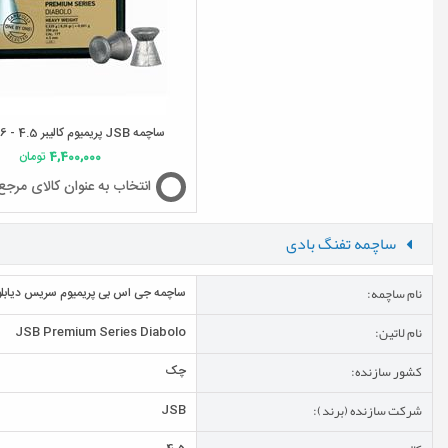
ساچمه JSB پریمیوم کالیبر 4.5 - 8.26 گرین
4,400,000
تومان
انتخاب به عنوان کالای مرجع
ساچمه تفنگ بادی
نام ساچمه:
ساچمه جی اس بی پریمیوم سریس دیابلو
نام لاتین:
JSB Premium Series Diabolo
کشور سازنده:
چک
شرکت سازنده (برند):
JSB