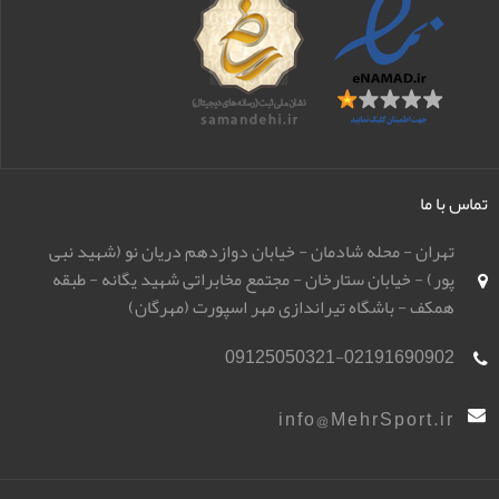
تماس با ما
تهران - محله شادمان - خیابان دوازدهم دریان نو (شهید نبی
پور) - خیابان ستارخان - مجتمع مخابراتی شهید یگانه - طبقه
همکف - باشگاه تیراندازی مهر اسپورت (مهرگان)
09125050321-02191690902
info@MehrSport.ir