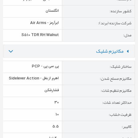
کشور سازنده:
انگلستان
شرکت سازنده (برند):
ایرآرمز - Air Arms
مدل:
S510 TDR RH Walnut
مکانیزم شلیک
ساختار شلیک:
پی سی پی - PCP
مکانیزم مسلح شدن:
اهرم از بغل - Sidelever Action
مکانیزم تنظیم شات:
فشارشکن
حداکثر تعداد شات:
30
ظرفیت خشاب:
10
کالیبر:
5.5