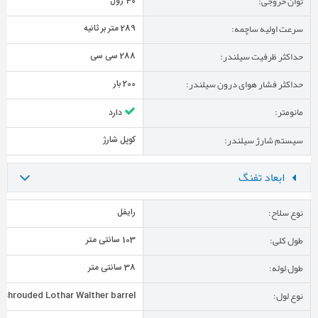
توان خروجی:
40 ژول
سرعت اولیه ساچمه:
289 متر بر ثانیه
حداکثر ظرفیت سیلندر:
288 سی سی
حداکثر فشار هوای درون سیلندر:
200 بار
مانومتر:
دارد
سیستم شارژ سیلندر:
کوپل شارژ
ابعاد تفنگ
نوع سلاح:
رایفل
طول کلی:
103 سانتی متر
طول لوله:
38 سانتی متر
نوع لول:
y shrouded Lothar Walther barrel