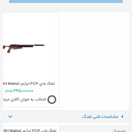
تفنگ بادی PCP ایرآرمز S510 TDR RH Walnut
345,000,000
تومان
انتخاب به عنوان کالای مرجع
مشخصات فنی تفنگ
نام تفنگ:
تفنگ بادی PCP ایرآرمز S510 TDR RH Walnut