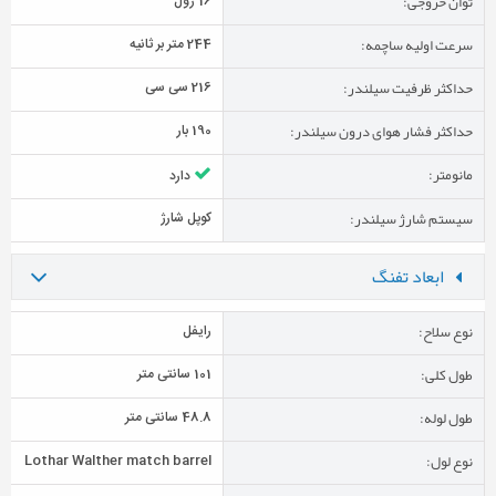
توان خروجی:
16 ژول
سرعت اولیه ساچمه:
244 متر بر ثانیه
حداکثر ظرفیت سیلندر:
216 سی سی
حداکثر فشار هوای درون سیلندر:
190 بار
مانومتر:
دارد
سیستم شارژ سیلندر:
کوپل شارژ
ابعاد تفنگ
نوع سلاح:
رایفل
طول کلی:
101 سانتی متر
طول لوله:
48.8 سانتی متر
نوع لول:
Lothar Walther match barrel