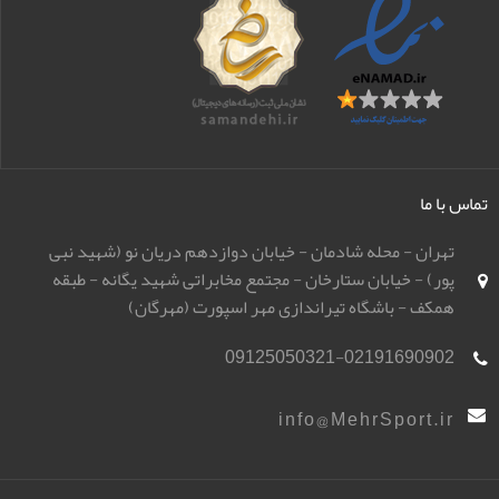
تماس با ما
تهران - محله شادمان - خیابان دوازدهم دریان نو (شهید نبی
پور) - خیابان ستارخان - مجتمع مخابراتی شهید یگانه - طبقه
همکف - باشگاه تیراندازی مهر اسپورت (مهرگان)
09125050321-02191690902
info@MehrSport.ir