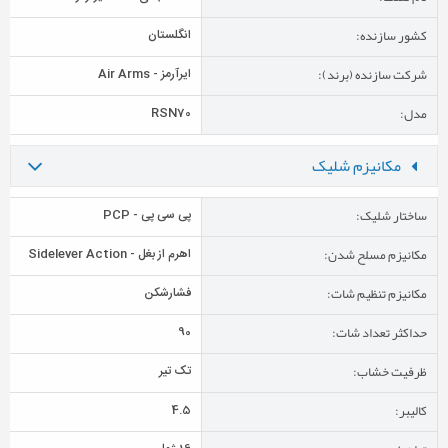
کشور سازنده:
انگلستان
شرکت سازنده (برند):
ایرآرمز - Air Arms
مدل:
RSN70
مکانیزم شلیک
ساختار شلیک:
پی سی پی - PCP
مکانیزم مسلح شدن:
اهرم از بغل - Sidelever Action
مکانیزم تنظیم شات:
فشارشکن
حداکثر تعداد شات:
90
ظرفیت خشاب:
تک تیر
کالیبر:
4.5