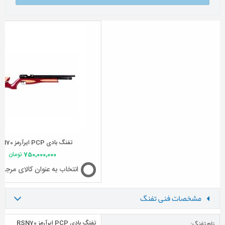
تفنگ بادی PCP ایرآرمز RSN70
750,000,000
تومان
انتخاب به عنوان کالای مرجع
مشخصات فنی تفنگ
نام تفنگ:
تفنگ بادی PCP ایرآرمز RSN70