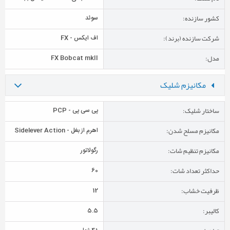
کشور سازنده:
سوئد
شرکت سازنده (برند):
اف ایکس - FX
مدل:
FX Bobcat mkII
مکانیزم شلیک
ساختار شلیک:
پی سی پی - PCP
مکانیزم مسلح شدن:
اهرم از بغل - Sidelever Action
مکانیزم تنظیم شات:
رگولاتور
حداکثر تعداد شات:
60
ظرفیت خشاب:
12
کالیبر:
5.5