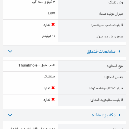
وزن تفنگ:
3 کیلو و 500 گرم
میزان تولید صدا:
Low
قابلیت نصب سایلنسر:
ندارد
عرض ریل دوربین:
11 میلیمتر
مشخصات قنداق
نوع قنداق:
تامب هول - Thumbhole
جنس قنداق:
سنتتیک
قابلیت تنظیم قطعه گونه:
ندارد
قابلیت تنظیم پد قنداق:
ندارد
مکانیزم ماشه