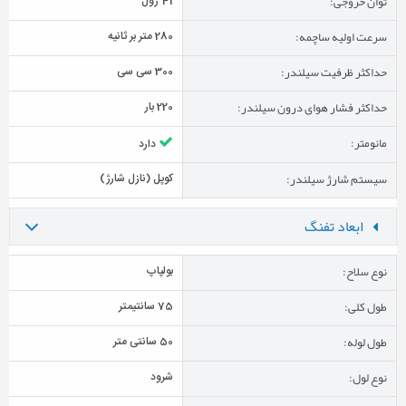
توان خروجی:
41 ژول
سرعت اولیه ساچمه:
280 متر بر ثانیه
حداکثر ظرفیت سیلندر:
300 سی سی
حداکثر فشار هوای درون سیلندر:
220 بار
مانومتر:
دارد
سیستم شارژ سیلندر:
کوپل (نازل شارژ)
ابعاد تفنگ
نوع سلاح:
بولپاپ
طول کلی:
75 سانتیمتر
طول لوله:
50 سانتی متر
نوع لول:
شرود