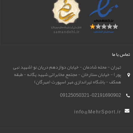
تماس با ما
تهران - محله شادمان - خیابان دوازدهم دریان نو (شهید نبی
پور) - خیابان ستارخان - مجتمع مخابراتی شهید یگانه - طبقه
همکف - باشگاه تیراندازی مهر اسپورت (مهرگان)
09125050321-02191690902
info@MehrSport.ir