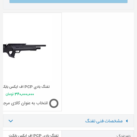
تفنگ بادی PCP اف ایکس بابکت MK II
360,000,000
تومان
انتخاب به عنوان کالای مرجع
مشخصات فنی تفنگ
نام تفنگ:
تفنگ بادی PCP اف ایکس بابکت