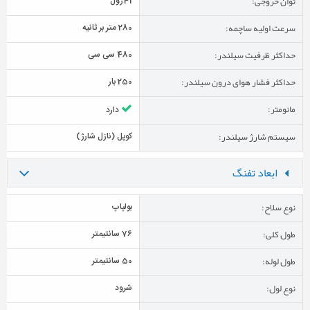
توان خروجی:
41ژول
سرعت اولیه ساچمه:
280 متر بر ثانیه
حداکثر ظرفیت سیلندر:
480 سی سی
حداکثر فشار هوای درون سیلندر:
250 بار
مانومتر:
دارد
سیستم شارژ سیلندر:
کوپل (نازل شارژ)
ابعاد تفنگ
نوع سلاح:
بولپاپ
طول کلی:
76 سانتیمتر
طول لوله:
50 سانتیمتر
نوع لول:
شرود