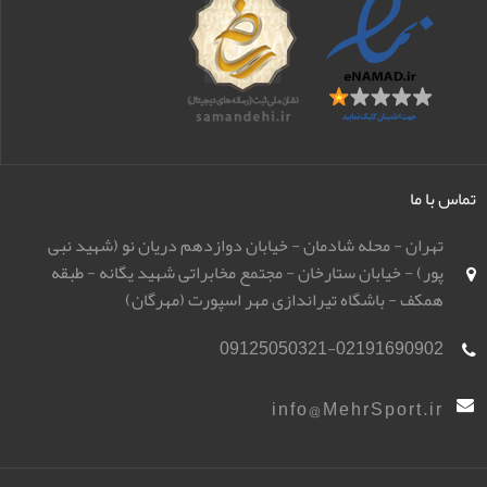
تماس با ما
تهران - محله شادمان - خیابان دوازدهم دریان نو (شهید نبی
پور) - خیابان ستارخان - مجتمع مخابراتی شهید یگانه - طبقه
همکف - باشگاه تیراندازی مهر اسپورت (مهرگان)
09125050321-02191690902
info@MehrSport.ir