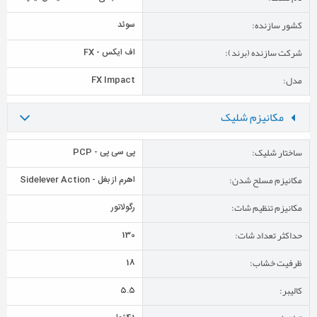
کشور سازنده:
سوئد
شرکت سازنده (برند):
اف ایکس - FX
مدل:
FX Impact
مکانیزم شلیک
ساختار شلیک:
پی سی پی - PCP
مکانیزم مسلح شدن:
اهرم از بغل - Sidelever Action
مکانیزم تنظیم شات:
رگولاتور
حداکثر تعداد شات:
130
ظرفیت خشاب:
18
کالیبر:
5.5