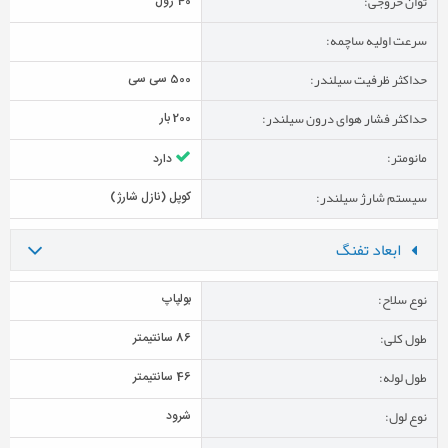
توان خروجی:
40 ژول
سرعت اولیه ساچمه:
حداکثر ظرفیت سیلندر:
500 سی سی
حداکثر فشار هوای درون سیلندر:
200 بار
مانومتر:
دارد
سیستم شارژ سیلندر:
کوپل (نازل شارژ)
ابعاد تفنگ
نوع سلاح:
بولپاپ
طول کلی:
86 سانتیمتر
طول لوله:
46 سانتیمتر
نوع لول:
شرود