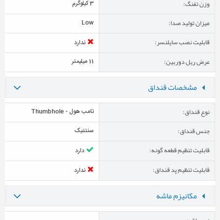
وزن تفنگ:
3 کیلوگرم
میزان تولید صدا:
Low
قابلیت نصب سایلنسر:
ندارد
عرض ریل دوربین:
11 میلیمتر
مشخصات قنداق
نوع قنداق:
تامب هول - Thumbhole
جنس قنداق:
سنتتیک
قابلیت تنظیم قطعه گونه:
دارد
قابلیت تنظیم پد قنداق:
ندارد
مکانیزم ماشه