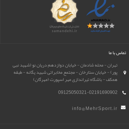
تماس با ما
تهران - محله شادمان - خیابان دوازدهم دریان نو (شهید نبی
پور) - خیابان ستارخان - مجتمع مخابراتی شهید یگانه - طبقه
همکف - باشگاه تیراندازی مهر اسپورت (مهرگان)
09125050321-02191690902
info@MehrSport.ir