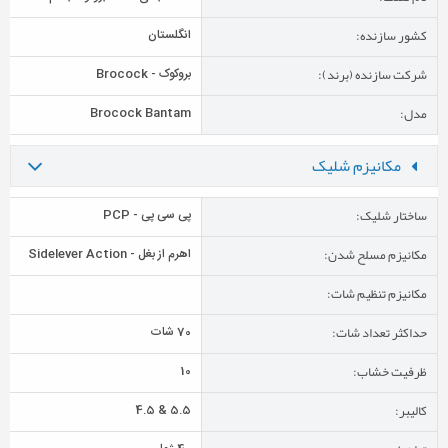
کشور سازنده:
انگلستان
شرکت سازنده (برند):
بروکوک - Brocock
مدل:
Brocock Bantam
مکانیزم شلیک
ساختار شلیک:
پی سی پی - PCP
مکانیزم مسلح شدن:
اهرم از بغل - Sidelever Action
مکانیزم تنظیم شات:
حداکثر تعداد شات:
70 شات
ظرفیت خشاب:
10
کالیبر:
5.5 & 4.5