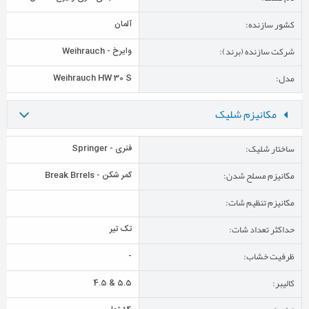
کشور سازنده:
آلمان
شرکت سازنده (برند):
وایرخ - Weihrauch
مدل:
Weihrauch HW 30 S
مکانیزم شلیک
ساختار شلیک:
فنری - Springer
مکانیزم مسلح شدن:
كمر شكن - Break Brrels
مکانیزم تنظیم شات:
حداکثر تعداد شات:
تک تیر
ظرفیت خشاب:
-
کالیبر:
5.5 & 4.5