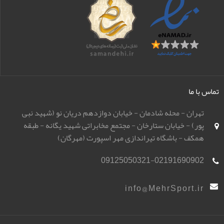
تماس با ما
تهران - محله شادمان - خیابان دوازدهم دریان نو (شهید نبی
پور) - خیابان ستارخان - مجتمع مخابراتی شهید یگانه - طبقه
همکف - باشگاه تیراندازی مهر اسپورت (مهرگان)
09125050321-02191690902
info@MehrSport.ir