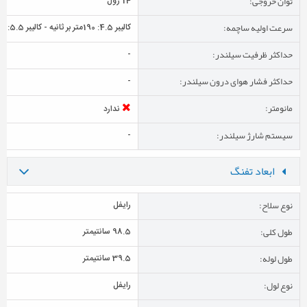
توان خروجی:
14 ژول
سرعت اولیه ساچمه:
کالیبر 4.5: 190متر بر ثانیه - کالیبر 5.5: 130متر بر ثانیه
حداکثر ظرفیت سیلندر:
-
حداکثر فشار هوای درون سیلندر:
-
مانومتر:
ندارد
سیستم شارژ سیلندر:
-
ابعاد تفنگ
نوع سلاح:
رایفل
طول کلی:
98.5 سانتیمتر
طول لوله:
39.5 سانتیمتر
نوع لول:
رایفل