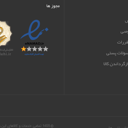
مجوز ها
ش
صی
قررات
سولات پستی
زگرداندن کالا
© 1405 تمامی خدمات و کالاهای ا
دانستنی ها