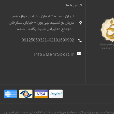
تماس با ما
تهران - محله شادمان - خیابان دوازدهم
دریان نو (شهید نبی پور) - خیابان ستارخان
- مجتمع مخابراتی شهید یگانه - طبقه
همکف - باشگاه تیراندازی مهر اسپورت
09125050321-02191690902
(مهرگان)
info@MehrSport.ir
ین وبسایت، دارای مجوزهای لازم از مراجع مربوطه می باشد و فعالیت این سایت تابع قوانین و