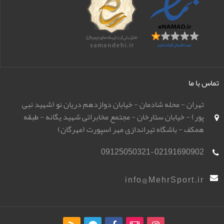
تماس با ما
تهران - محله شادمان - خیابان دوازدهم دریان نو (شهید نبی
پور) - خیابان ستارخان - مجتمع مخابراتی شهید یگانه - طبقه
همکف - باشگاه تیراندازی مهر اسپورت (مهرگان)
09125050321-02191690902
info@MehrSport.ir