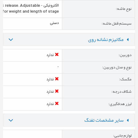
الکترونیکی - release. Adjustable
نوع ماشه:
for weight and length of stage
سیستم قفل ماشه:
دستی
مکانیزم نشانه روی
دوربین:
ندارد
نوع و مدل دوربین:
-
مگسک:
ندارد
شکاف درجه:
ندارد
لیزر هدفگیری:
ندارد
سایر مشخصات تفنگ
لوازم جانبی: