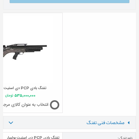
تفنگ بادی PCP دی استیت پولسار
535,000,000
تومان
انتخاب به عنوان کالای مرجع
مشخصات فنی تفنگ
نام تفنگ:
تفنگ بادی PCP دی استیت پولسار