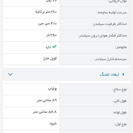
توان خروجی:
40 ژول
سرعت اولیه ساچمه:
280 متر بر ثانیه
حداکثر ظرفیت سیلندر:
300 سی سی
حداکثر فشار هوای درون سیلندر:
250 بار
مانومتر:
دارد
سیستم شارژ سیلندر:
کوپل شارژ
ابعاد تفنگ
نوع سلاح:
بولپاپ
طول کلی:
89 سانتی متر
طول لوله:
58.8 سانتی متر
نوع لول:
شرود