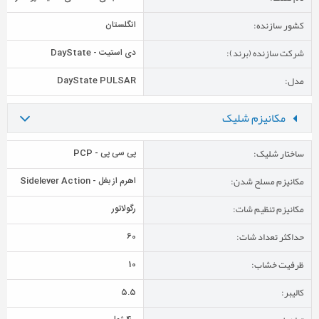
کشور سازنده:
انگلستان
شرکت سازنده (برند):
دی استیت - DayState
مدل:
DayState PULSAR
مکانیزم شلیک
ساختار شلیک:
پی سی پی - PCP
مکانیزم مسلح شدن:
اهرم از بغل - Sidelever Action
مکانیزم تنظیم شات:
رگولاتور
حداکثر تعداد شات:
60
ظرفیت خشاب:
10
کالیبر:
5.5