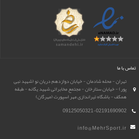
تماس با ما
تهران - محله شادمان - خیابان دوازدهم دریان نو (شهید نبی
پور) - خیابان ستارخان - مجتمع مخابراتی شهید یگانه - طبقه
همکف - باشگاه تیراندازی مهر اسپورت (مهرگان)
09125050321-02191690902
info@MehrSport.ir