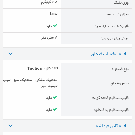
وزن تفنگ:
3.8 کیلوگرم
میزان تولید صدا:
Low
قابلیت نصب سایلنسر:
دارد
عرض ریل دوربین:
11 میلی متر
مشخصات قنداق
نوع قنداق:
تاکتیکال - Tactical
سنتتیک مشکی - سنتتیک سبز - لمینیت 
جنس قنداق:
لمینیت سبز
قابلیت تنظیم قطعه گونه:
دارد
قابلیت تنظیم پد قنداق:
دارد
مکانیزم ماشه