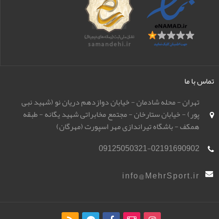
تماس با ما
تهران - محله شادمان - خیابان دوازدهم دریان نو (شهید نبی
پور) - خیابان ستارخان - مجتمع مخابراتی شهید یگانه - طبقه
همکف - باشگاه تیراندازی مهر اسپورت (مهرگان)
09125050321-02191690902
info@MehrSport.ir