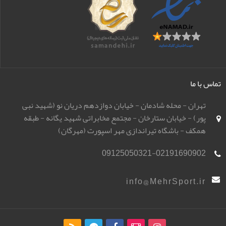
تماس با ما
تهران - محله شادمان - خیابان دوازدهم دریان نو (شهید نبی
پور) - خیابان ستارخان - مجتمع مخابراتی شهید یگانه - طبقه
همکف - باشگاه تیراندازی مهر اسپورت (مهرگان)
09125050321-02191690902
info@MehrSport.ir