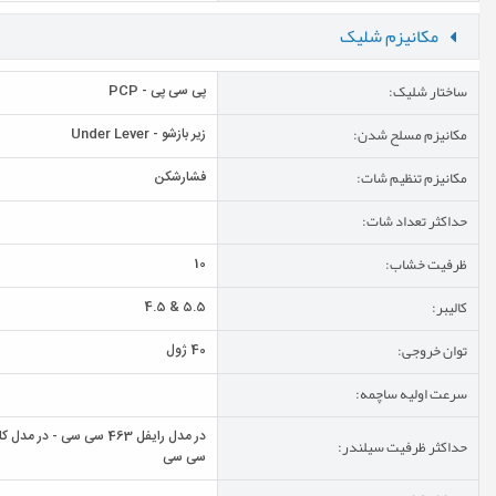
مکانیزم شلیک
ساختار شلیک:
پی سی پی - PCP
مکانیزم مسلح شدن:
زير بازشو - Under Lever
مکانیزم تنظیم شات:
فشارشکن
حداکثر تعداد شات:
ظرفیت خشاب:
10
کالیبر:
5.5 & 4.5
توان خروجی:
40 ژول
سرعت اولیه ساچمه:
حداکثر ظرفیت سیلندر:
سی سی