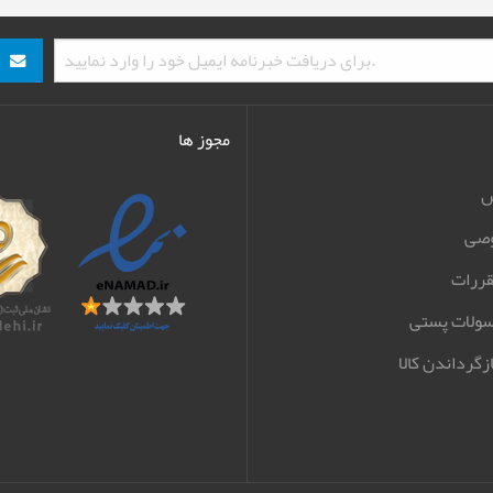
مجوز ها
ش
صی
قررات
سولات پستی
زگرداندن کالا