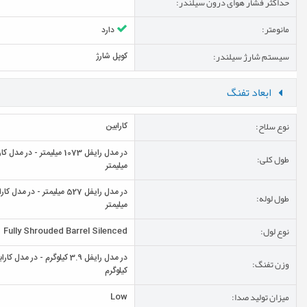
حداکثر فشار هوای درون سیلندر:
مانومتر:
دارد
سیستم شارژ سیلندر:
کوپل شارژ
ابعاد تفنگ
نوع سلاح:
کارابین
طول کلی:
میلیمتر
طول لوله:
میلیمتر
نوع لول:
Fully Shrouded Barrel Silenced
وزن تفنگ:
کیلوگرم
میزان تولید صدا:
Low