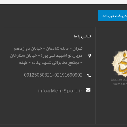
دریافت خبرنامه
تماس با ما
تهران - محله شادمان - خیابان دوازدهم
دریان نو (شهید نبی پور) - خیابان ستارخان
- مجتمع مخابراتی شهید یگانه - طبقه
همکف - باشگاه تیراندازی مهر اسپورت
09125050321-02191690902
(مهرگان)
info@MehrSport.ir