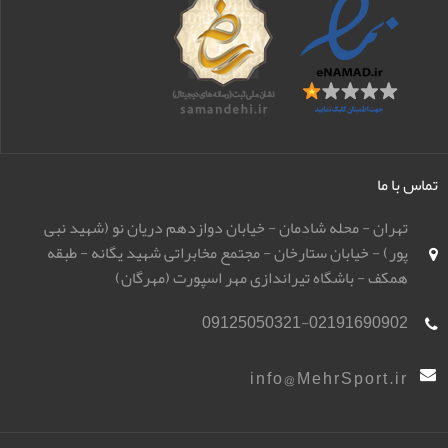
تماس با ما
تهران - محله شادمان - خیابان دوازدهم دریان نو (شهید نبی
پور) - خیابان ستارخان - مجتمع مخابراتی شهید یگانه - طبقه
همکف - باشگاه تیراندازی مهر اسپورت (مهرگان)
09125050321-02191690902
info@MehrSport.ir