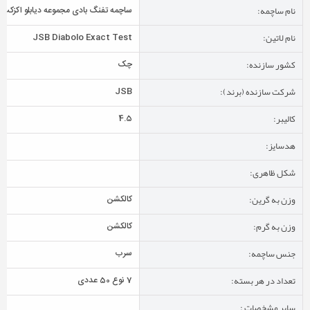
نام ساچمه:
ساچمه تفنگ بادی مجموعه دیابلو اکزکت
نام لاتین:
JSB Diabolo Exact Test
کشور سازنده:
چک
شرکت سازنده (برند):
JSB
کالیبر:
4.5
هدسایز:
شکل ظاهری:
وزن به گرین:
کالکشن
وزن به گرم:
کالکشن
جنس ساچمه:
سرب
تعداد در هر بسته:
7 نوع 50 عددی
سایر مشخصات :