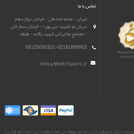
تماس با ما
تهران - محله شادمان - خیابان دوازدهم
دریان نو (شهید نبی پور) - خیابان ستارخان
- مجتمع مخابراتی شهید یگانه - طبقه
همکف - باشگاه تیراندازی مهر اسپورت
09125050321-02191690902
(مهرگان)
info@MehrSport.ir
ین وبسایت، دارای مجوزهای لازم از مراجع مربوطه می باشد و فعالیت این سایت تابع قوانین و