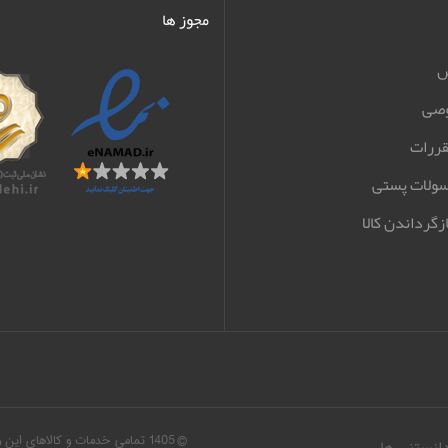
مجوز ها
ش
صی
قررات
سولات پستی
زگرداندن کالا
© 1405 تمامی خدمات و کالاهای ا
دانستنی ها