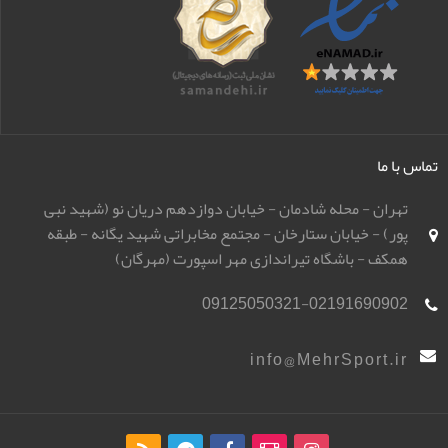
تماس با ما
تهران - محله شادمان - خیابان دوازدهم دریان نو (شهید نبی
پور) - خیابان ستارخان - مجتمع مخابراتی شهید یگانه - طبقه
همکف - باشگاه تیراندازی مهر اسپورت (مهرگان)
09125050321-02191690902
info@MehrSport.ir