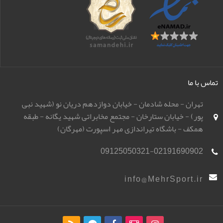
تماس با ما
تهران - محله شادمان - خیابان دوازدهم دریان نو (شهید نبی
پور) - خیابان ستارخان - مجتمع مخابراتی شهید یگانه - طبقه
همکف - باشگاه تیراندازی مهر اسپورت (مهرگان)
09125050321-02191690902
info@MehrSport.ir