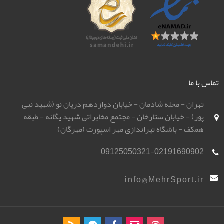
تماس با ما
تهران - محله شادمان - خیابان دوازدهم دریان نو (شهید نبی
پور) - خیابان ستارخان - مجتمع مخابراتی شهید یگانه - طبقه
همکف - باشگاه تیراندازی مهر اسپورت (مهرگان)
09125050321-02191690902
info@MehrSport.ir