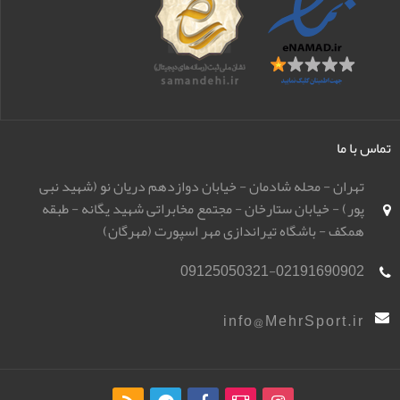
تماس با ما
تهران - محله شادمان - خیابان دوازدهم دریان نو (شهید نبی
پور) - خیابان ستارخان - مجتمع مخابراتی شهید یگانه - طبقه
همکف - باشگاه تیراندازی مهر اسپورت (مهرگان)
09125050321-02191690902
info@MehrSport.ir