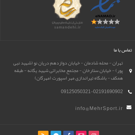
تماس با ما
تهران - محله شادمان - خیابان دوازدهم دریان نو (شهید نبی
پور) - خیابان ستارخان - مجتمع مخابراتی شهید یگانه - طبقه
همکف - باشگاه تیراندازی مهر اسپورت (مهرگان)
09125050321-02191690902
info@MehrSport.ir