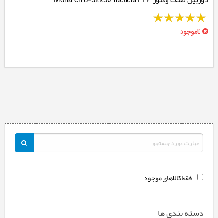
دوربین تفنگ وکتور Monarch 8-32x56 Tactical FFP
ناموجود
فقط کالاهای موجود
دسته بندی ها