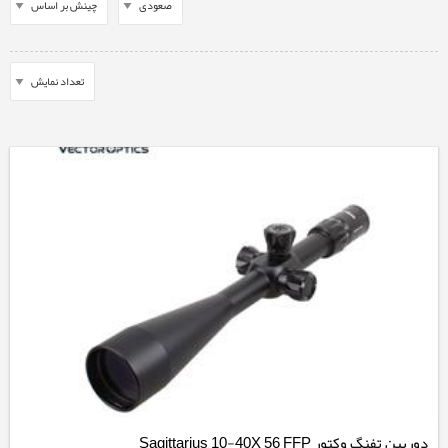
دوربین تفنگ وکتور Sagittarius 10-40X 56 FFP