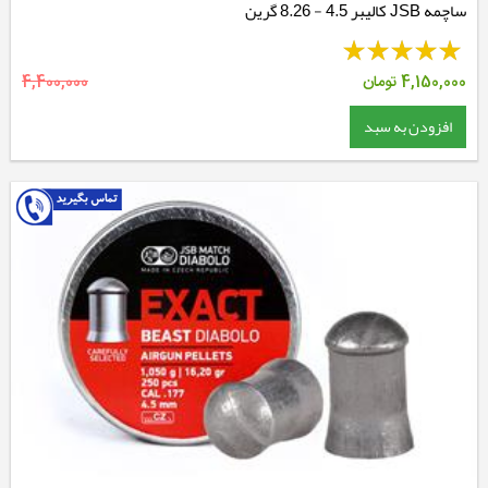
ساچمه JSB کالیبر 4.5 - 8.26 گرین
4,150,000
تومان
4,400,000
افزودن به سبد