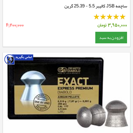
ساچمه JSB کالیبر 5.5 - 25.39 گرین
3,950,000
تومان
4,200,000
افزودن به سبد