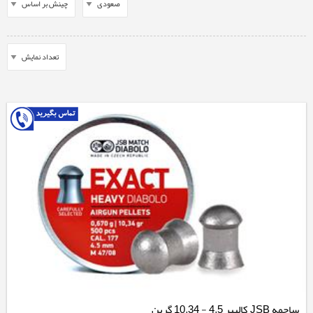
ساچمه JSB کالیبر 4.5 - 10.34 گرین