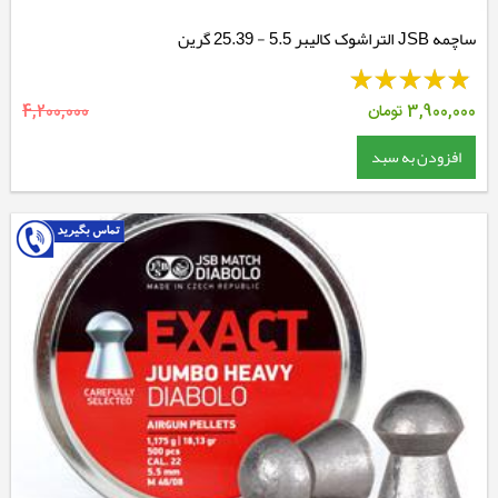
ساچمه JSB التراشوک کالیبر 5.5 - 25.39 گرین
3,900,000
تومان
4,200,000
افزودن به سبد