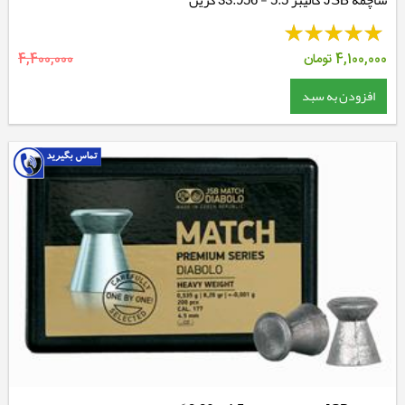
ساچمه JSB کالیبر 5.5 - 33.956 گرین
4,100,000
تومان
4,400,000
افزودن به سبد