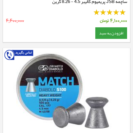
ساچمه JSB پریمیوم کالیبر 4.5 - 8.26 گرین
4,100,000
تومان
4,400,000
افزودن به سبد