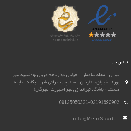
تماس با ما
تهران - محله شادمان - خیابان دوازدهم دریان نو (شهید نبی
پور) - خیابان ستارخان - مجتمع مخابراتی شهید یگانه - طبقه
همکف - باشگاه تیراندازی مهر اسپورت (مهرگان)
09125050321-02191690902
info@MehrSport.ir