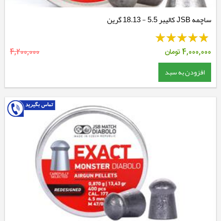
ساچمه JSB کالیبر 5.5 - 18.13 گرین
4,000,000
تومان
4,200,000
افزودن به سبد