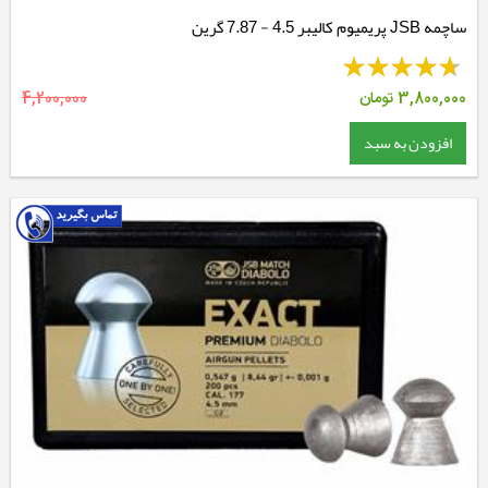
ساچمه JSB پریمیوم کالیبر 4.5 - 7.87 گرین
3,800,000
تومان
4,200,000
افزودن به سبد