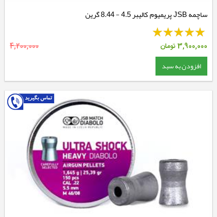
ساچمه JSB پریمیوم کالیبر 4.5 - 8.44 گرین
3,900,000
تومان
4,200,000
افزودن به سبد