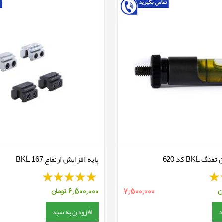
BKL کد 620
پایه افزایش ارتفاع BKL 167
ن
7,500,000
6,500,000
تومان
د
افزودن به سبد