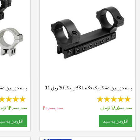
پایه دوربین تفنگ یک تکه BKL رینگ 30 ریل 11
BKL 304
- BKL 388
18,500,000
تومان
20,000,000
14,000,000
توما
افزودن به سبد
افزودن به سب