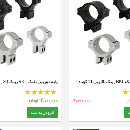
پایه دوربین تفنگ BKL رینگ 30 ریل 11 کوتاه -
BKL301
ن
16,000,000
14,000,000
تومان
د
افزودن به سبد