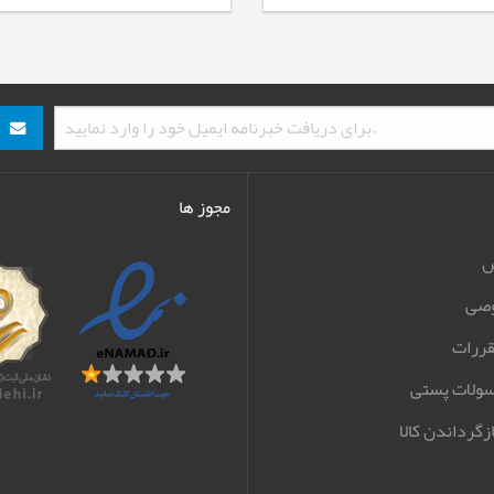
مجوز ها
ش
صی
قررات
سولات پستی
زگرداندن کالا