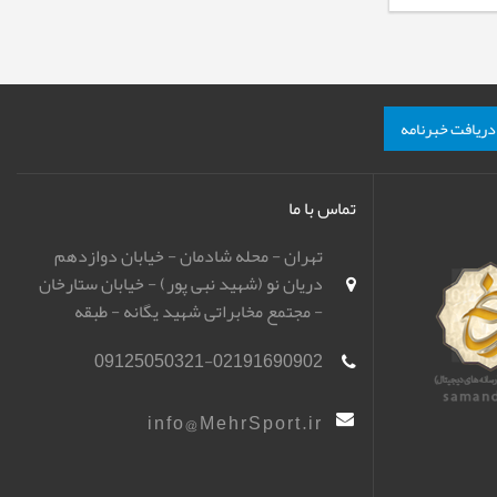
دریافت خبرنامه
تماس با ما
تهران - محله شادمان - خیابان دوازدهم
دریان نو (شهید نبی پور) - خیابان ستارخان
- مجتمع مخابراتی شهید یگانه - طبقه
همکف - باشگاه تیراندازی مهر اسپورت
09125050321-02191690902
(مهرگان)
info@MehrSport.ir