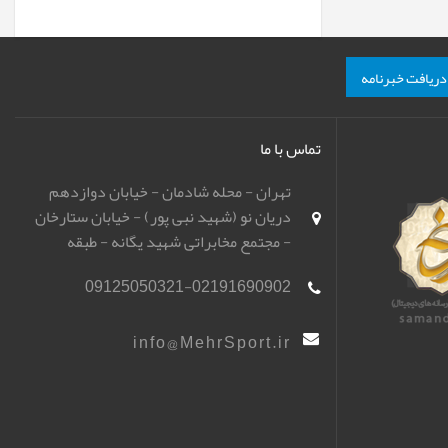
دریافت خبرنامه
تماس با ما
تهران - محله شادمان - خیابان دوازدهم
دریان نو (شهید نبی پور) - خیابان ستارخان
- مجتمع مخابراتی شهید یگانه - طبقه
همکف - باشگاه تیراندازی مهر اسپورت
09125050321-02191690902
(مهرگان)
info@MehrSport.ir