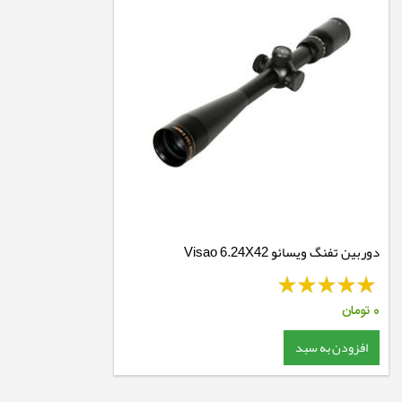
دوربین تفنگ ویسائو Visao 6.24X42
0
تومان
افزودن به سبد