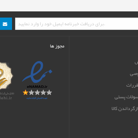
مجوز ها
ش
صی
قررات
سولات پستی
زگرداندن کالا