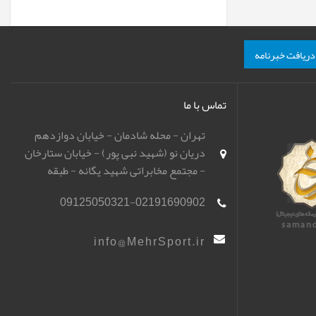
دریافت خبرنامه
تماس با ما
تهران - محله شادمان - خیابان دوازدهم
دریان نو (شهید نبی پور) - خیابان ستارخان
- مجتمع مخابراتی شهید یگانه - طبقه
همکف - باشگاه تیراندازی مهر اسپورت
09125050321-02191690902
(مهرگان)
info@MehrSport.ir