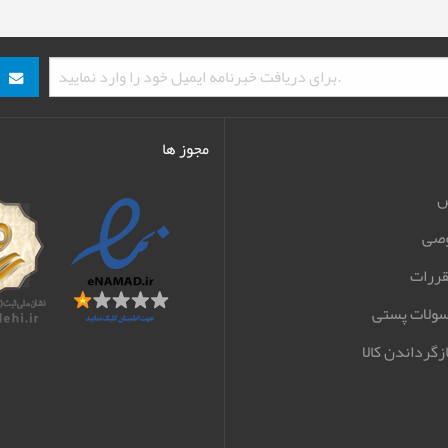
مجوز ها
ش
صی
قررات
سولات پستی
زگرداندن کالا