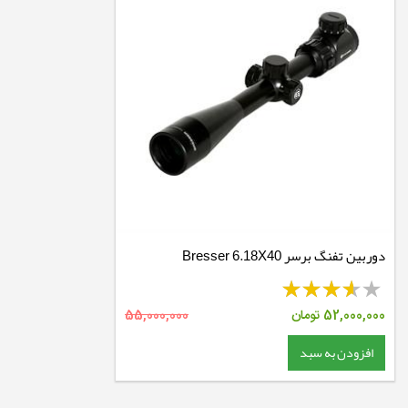
دوربین تفنگ برسر Bresser 6.18X40
52,000,000
تومان
55,000,000
افزودن به سبد