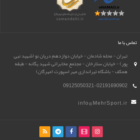
تماس با ما
تهران - محله شادمان - خیابان دوازدهم دریان نو (شهید نبی
پور) - خیابان ستارخان - مجتمع مخابراتی شهید یگانه - طبقه
همکف - باشگاه تیراندازی مهر اسپورت (مهرگان)
09125050321-02191690902
info@MehrSport.ir