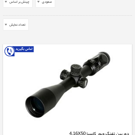
دوربین تفنگ ویور کاسپا 4.16X50