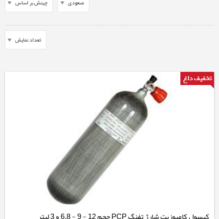
کپسول کامپوزیت شارژ تفنگ PCP حجم 12 - 9 - 6.8 و 3 لیتر