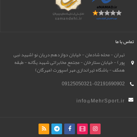
تماس با ما
تهران - محله شادمان - خیابان دوازدهم دریان نو (شهید نبی
پور) - خیابان ستارخان - مجتمع مخابراتی شهید یگانه - طبقه
همکف - باشگاه تیراندازی مهر اسپورت (مهرگان)
09125050321-02191690902
info@MehrSport.ir