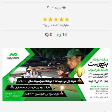
3116
بازدید :
امتیاز
تعداد رای
2
4.80
0
13