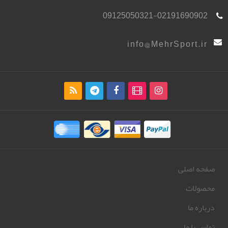
09125050321-02191690902
info@MehrSport.ir
صفحه اصلی
محصولات
درباره ما
تماس با ما