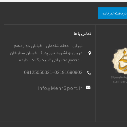
دریافت خبرنامه
تماس با ما
تهران - محله شادمان - خیابان دوازدهم
دریان نو (شهید نبی پور) - خیابان ستارخان
- مجتمع مخابراتی شهید یگانه - طبقه
همکف - باشگاه تیراندازی مهر اسپورت
09125050321-02191690902
(مهرگان)
info@MehrSport.ir