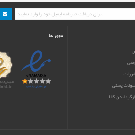
مجوز ها
ش
صی
قررات
سولات پستی
زگرداندن کالا