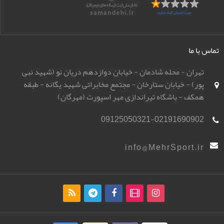
تماس با ما
تهران - محله شادمان - خیابان دوازدهم دریان نو (شهید نبی
پور) - خیابان ستارخان - مجتمع مخابراتی شهید یگانه - طبقه
همکف - باشگاه تیراندازی مهر اسپورت (مهرگان)
09125050321-02191690902
info@MehrSport.ir