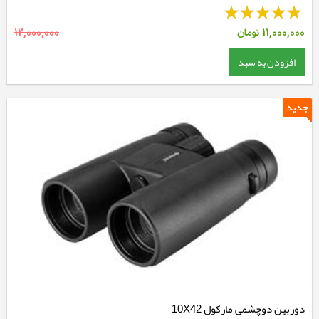
11,000,000
تومان
12,000,000
افزودن به سبد
دوربین دوچشمی مارکول 10X42