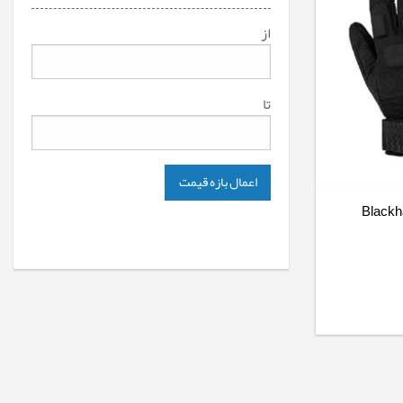
از
تا
اعمال بازه قیمت
ل بلک هاک - Blackhawk