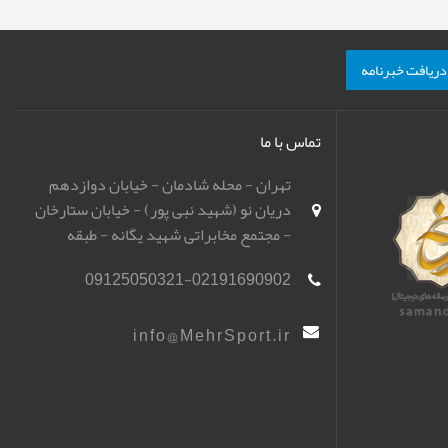
دریافت خبرنامه
تماس با ما
تهران - محله شادمان - خیابان دوازدهم
دریان نو (شهید نبی پور) - خیابان ستارخان
- مجتمع مخابراتی شهید یگانه - طبقه
همکف - باشگاه تیراندازی مهر اسپورت
09125050321-02191690902
(مهرگان)
info@MehrSport.ir