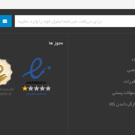
مجوز ها
ش
صی
قررات
سولات پستی
زگرداندن کالا