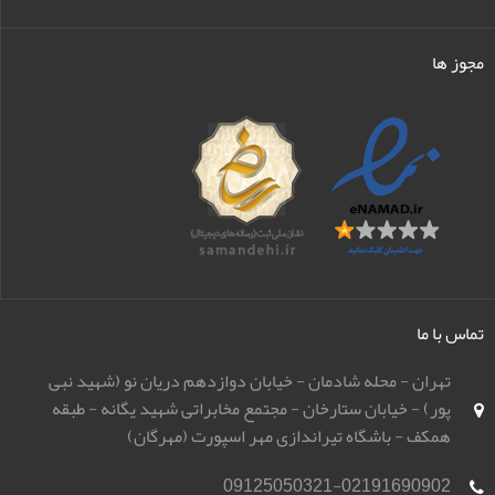
مجوز ها
تماس با ما
تهران - محله شادمان - خیابان دوازدهم دریان نو (شهید نبی
پور) - خیابان ستارخان - مجتمع مخابراتی شهید یگانه - طبقه
همکف - باشگاه تیراندازی مهر اسپورت (مهرگان)
09125050321-02191690902