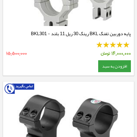
پایه دوربین تفنگ BKL رینگ 30 ریل 11 بلند - BKL301
14,000,000
تومان
15,500,000
افزودن به سبد