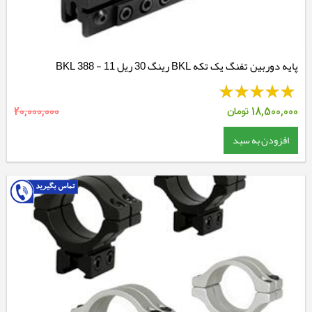
پایه دوربین تفنگ یک تکه BKL رینگ 30 ریل 11 - BKL 388
18,500,000
تومان
20,000,000
افزودن به سبد