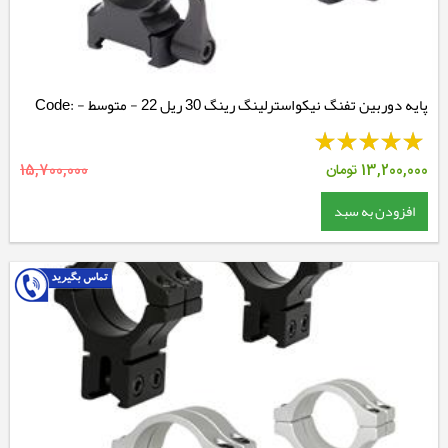
پایه دوربین تفنگ نیکواسترلینگ رینگ 30 ریل 22 - متوسط - Code:
NSMQR30WM
13,200,000
تومان
15,700,000
افزودن به سبد