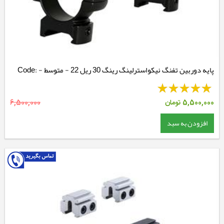
پایه دوربین تفنگ نیکواسترلینگ رینگ 30 ریل 22 - متوسط - Code:
NSM30WM
5,500,000
تومان
6,500,000
افزودن به سبد