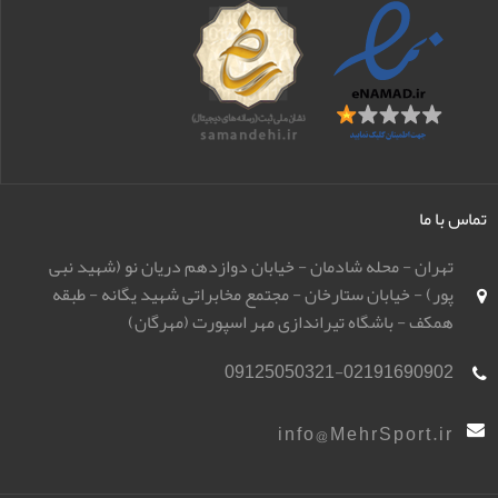
تماس با ما
تهران - محله شادمان - خیابان دوازدهم دریان نو (شهید نبی
پور) - خیابان ستارخان - مجتمع مخابراتی شهید یگانه - طبقه
همکف - باشگاه تیراندازی مهر اسپورت (مهرگان)
09125050321-02191690902
info@MehrSport.ir