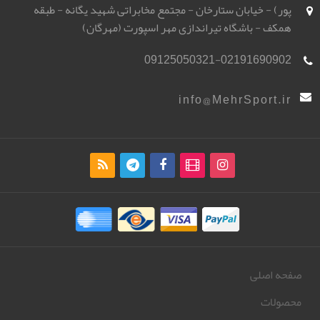
پور) - خیابان ستارخان - مجتمع مخابراتی شهید یگانه - طبقه
همکف - باشگاه تیراندازی مهر اسپورت (مهرگان)
09125050321-02191690902
info@MehrSport.ir
صفحه اصلی
محصولات