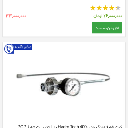
26,000,000
تومان
33,000,000
افزودن به سبد
کیت شارژ تفنگ بادی Hydro Tech 400 بار | تجهیزات شارژ PCP