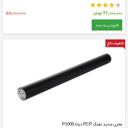
42,000,000
تومان
55,000,000
افزودن به سبد
مخزن جدید تفنگ PCP دیانا P1000