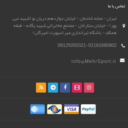
تماس با ما
تهران - محله شادمان - خیابان دوازدهم دریان نو (شهید نبی
پور) - خیابان ستارخان - مجتمع مخابراتی شهید یگانه - طبقه
همکف - باشگاه تیراندازی مهر اسپورت (مهرگان)
09125050321-02191690902
info@MehrSport.ir