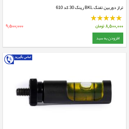
تراز دوربین تفنگ BKL رینگ 30 کد 610
8,500,000
تومان
9,500,000
افزودن به سبد