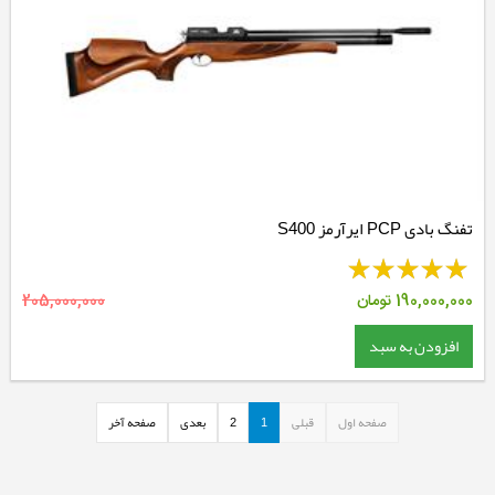
تفنگ بادی PCP ایرآرمز S400
190,000,000
تومان
205,000,000
افزودن به سبد
صفحه اول
قبلی
1
2
بعدی
صفحه آخر