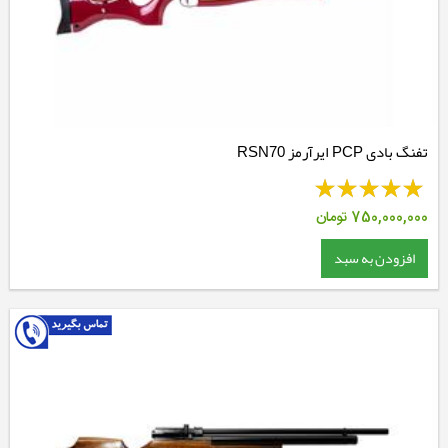
تفنگ بادی PCP ایرآرمز RSN70
750,000,000
تومان
افزودن به سبد