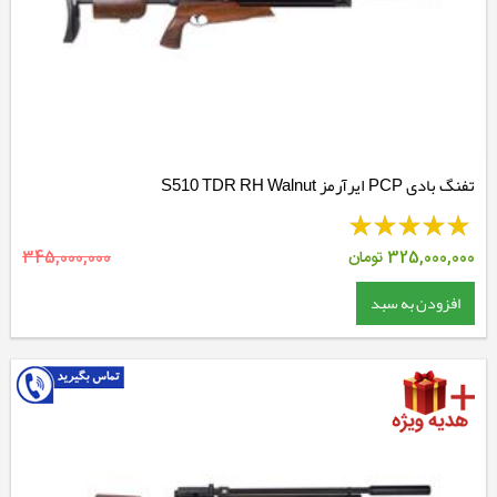
تفنگ بادی PCP ایرآرمز S510 TDR RH Walnut
325,000,000
تومان
345,000,000
افزودن به سبد