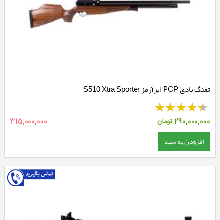
تفنگ بادی PCP ایرآرمز S510 Xtra Sporter
290,000,000
تومان
315,000,000
افزودن به سبد