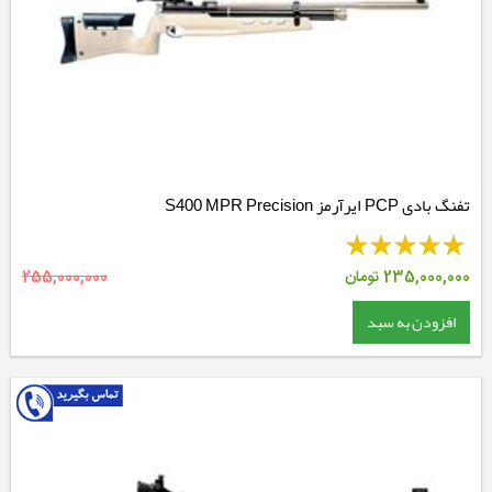
تفنگ بادی PCP ایرآرمز S400 MPR Precision
235,000,000
تومان
255,000,000
افزودن به سبد