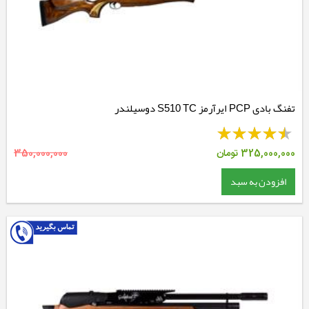
تفنگ بادی PCP ایرآرمز S510 TC دوسیلندر
325,000,000
تومان
350,000,000
افزودن به سبد