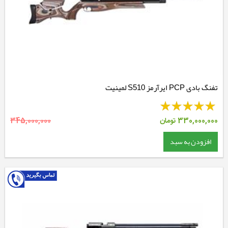
تفنگ بادی PCP ایرآرمز S510 لمینیت
330,000,000
تومان
345,000,000
افزودن به سبد