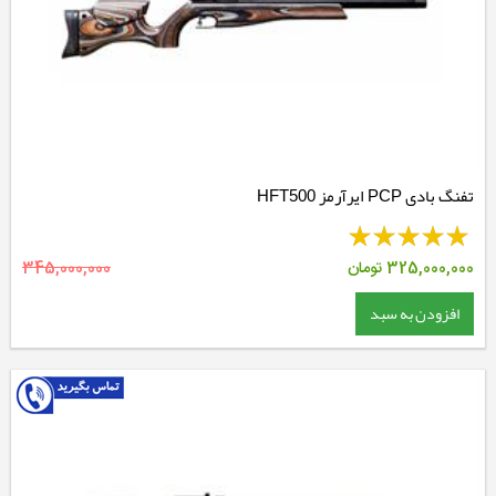
تفنگ بادی PCP ایرآرمز HFT500
325,000,000
تومان
345,000,000
افزودن به سبد