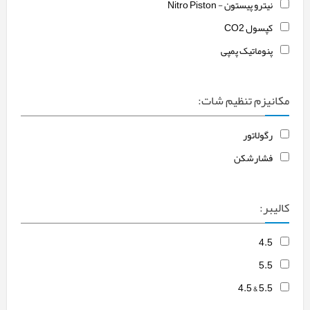
نیترو پیستون - Nitro Piston
کپسول CO2
پنوماتیک پمپی
مکانیزم تنظیم شات:
رگولاتور
فشارشکن
کالیبر:
4.5
5.5
5.5 & 4.5