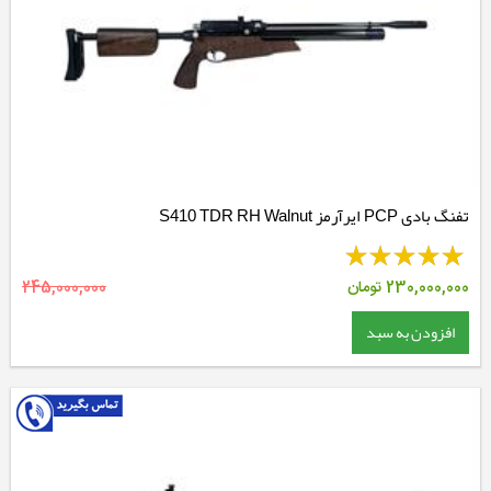
تفنگ بادی PCP ایرآرمز S410 TDR RH Walnut
230,000,000
تومان
245,000,000
افزودن به سبد