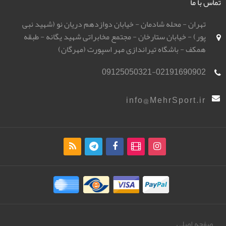
تماس با ما
تهران - محله شادمان - خیابان دوازدهم دریان نو (شهید نبی
پور) - خیابان ستارخان - مجتمع مخابراتی شهید یگانه - طبقه
همکف - باشگاه تیراندازی مهر اسپورت (مهرگان)
09125050321-02191690902
info@MehrSport.ir
صفحه اصلی