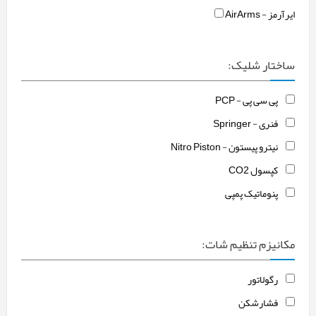
ایرآرمز - AirArms
ساختار شلیک:
پی سی پی - PCP
فنری - Springer
نیترو پیستون - Nitro Piston
کپسول CO2
پنوماتیک پمپی
مکانیزم تنظیم شات:
رگولاتور
فشارشکن