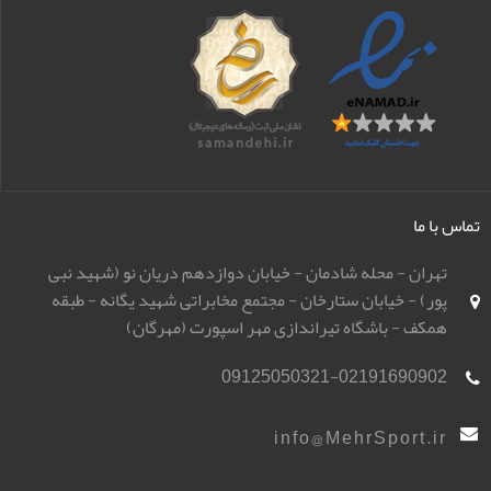
تماس با ما
تهران - محله شادمان - خیابان دوازدهم دریان نو (شهید نبی
پور) - خیابان ستارخان - مجتمع مخابراتی شهید یگانه - طبقه
همکف - باشگاه تیراندازی مهر اسپورت (مهرگان)
09125050321-02191690902
info@MehrSport.ir