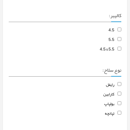
کالیبر:
4.5
5.5
5.5 & 4.5
نوع سلاح:
رایفل
کارابین
بولپاپ
تپانچه