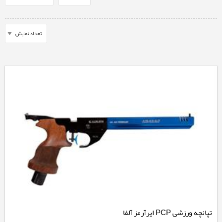
تپانچه ورزشی PCP ایرآرمز آلفا