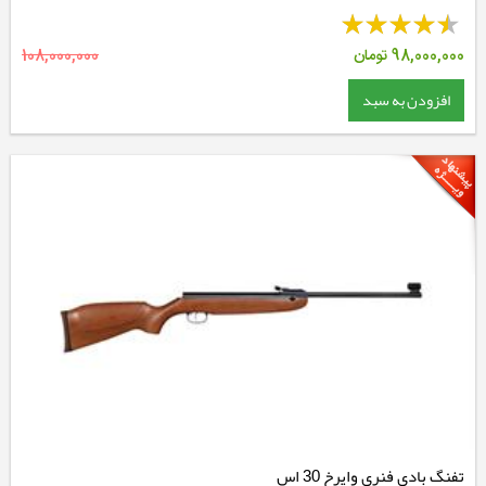
98,000,000
تومان
108,000,000
افزودن به سبد
تفنگ بادی فنری وایرخ 30 اس