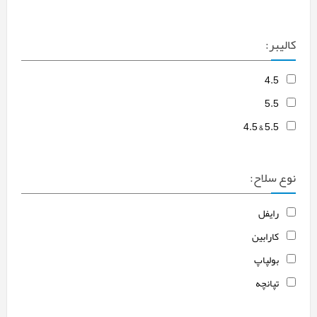
کالیبر:
4.5
5.5
5.5 & 4.5
نوع سلاح:
رایفل
کارابین
بولپاپ
تپانچه