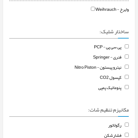
وایرخ - Weihrauch
ساختار شلیک:
پی سی پی - PCP
فنری - Springer
نیترو پیستون - Nitro Piston
کپسول CO2
پنوماتیک پمپی
مکانیزم تنظیم شات:
رگولاتور
فشارشکن