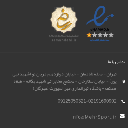
تماس با ما
تهران - محله شادمان - خیابان دوازدهم دریان نو (شهید نبی
پور) - خیابان ستارخان - مجتمع مخابراتی شهید یگانه - طبقه
همکف - باشگاه تیراندازی مهر اسپورت (مهرگان)
09125050321-02191690902
info@MehrSport.ir