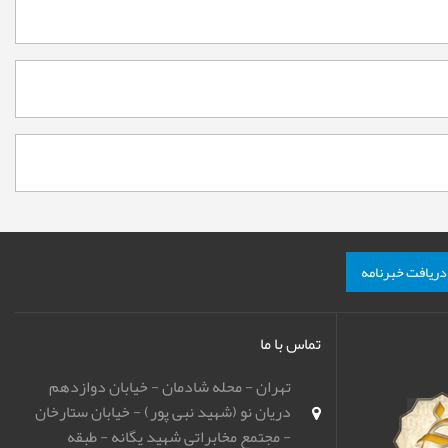
دریافت خبرنامه
تماس با ما
تهران - محله شادمان - خیابان دوازدهم
دریان نو (شهید نبی پور) - خیابان ستارخان
- مجتمع مخابراتی شهید یگانه - طبقه