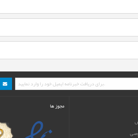
مجوز ها
ش
صی