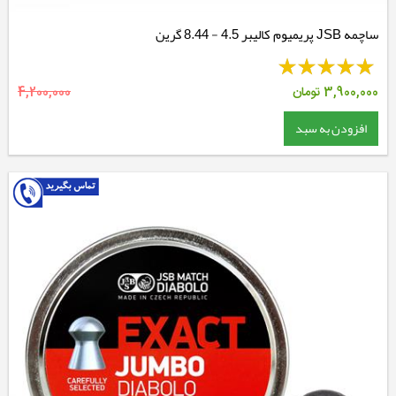
ساچمه JSB پریمیوم کالیبر 4.5 - 8.44 گرین
3,900,000
تومان
4,200,000
افزودن به سبد