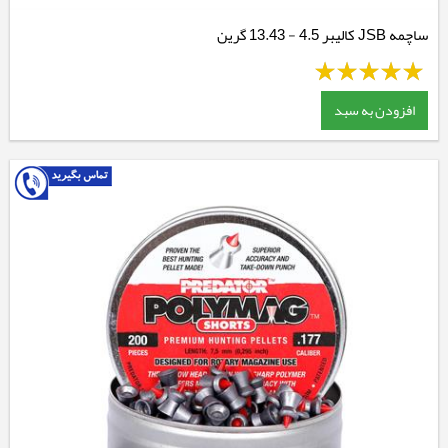
ساچمه JSB کالیبر 4.5 - 13.43 گرین
افزودن به سبد