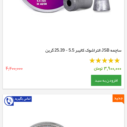
ساچمه JSB التراشوک کالیبر 5.5 - 25.39 گرین
3,900,000
تومان
4,200,000
افزودن به سبد