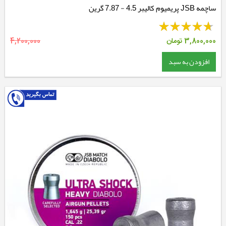
ساچمه JSB پریمیوم کالیبر 4.5 - 7.87 گرین
3,800,000
تومان
4,200,000
افزودن به سبد