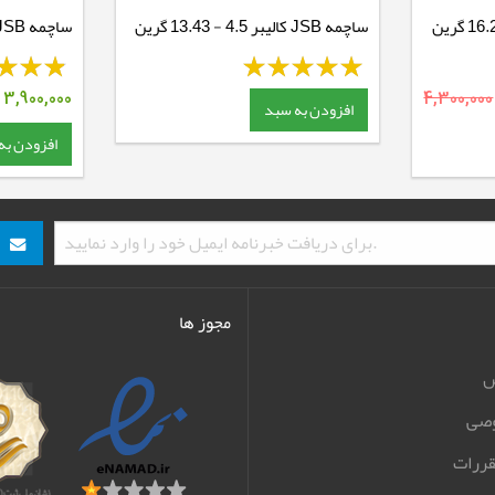
ساچمه JSB کالیبر 4.5 - 13.43 گرین
25.39 گرین
4,300,000
3,900,000
ت
افزودن به سبد
افزودن به
مجوز ها
ش
صی
قررات