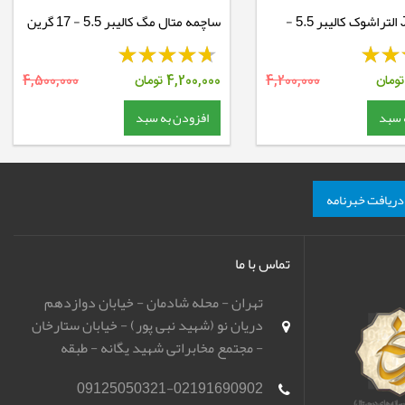
ساچمه JSB التراشوک کالیبر 5.5 -
ساچمه متال مگ کالیبر 5.5 - 17 گرین
ومان
4,200,000
4,200,000
تومان
4,500,000
 سبد
افزودن به سبد
دریافت خبرنامه
تماس با ما
تهران - محله شادمان - خیابان دوازدهم
دریان نو (شهید نبی پور) - خیابان ستارخان
- مجتمع مخابراتی شهید یگانه - طبقه
همکف - باشگاه تیراندازی مهر اسپورت
09125050321-02191690902
(مهرگان)