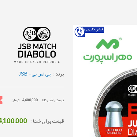
برند :
جی اس بی - JSB
قیمت واقعی کالا :
4,400,000
تومان
4,100,000
قیمت برای شما :