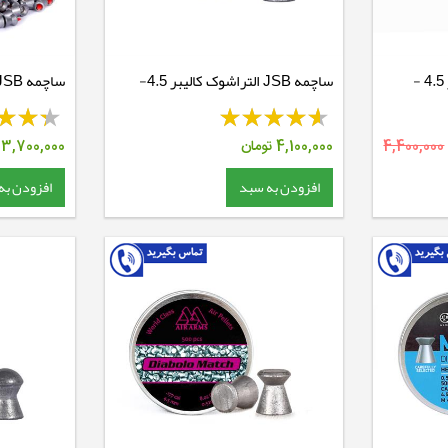
ساچمه JSB پریمیوم کالیبر 4.5 -
ساچمه JSB التراشوک کالیبر 4.5-
10.34 گرین
گرین
4,400,000
4,100,000
تومان
3,700,000
ت
افزودن به سبد
افزودن به