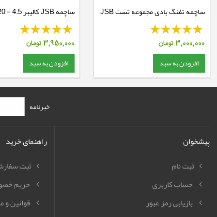
ساچمه تفنگ بادی مجموعه تست JSB
ساچمه JSB کالیبر 4.5 - 16.20 گرین
Diabolo Exact
3,000,000
تومان
3,950,000
تومان
افزودن به سبد
افزودن به سبد
خبرنامه
پیشخوان
راهنمای خرید
ثبت نام
ثبت سفار
حساب کاربری
حریم خصو
بازیابی رمز عبور
قوانین و م