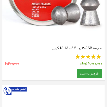
ساچمه JSB کالیبر 5.5 - 18.13 گرین
4,000,000
تومان
4,200,000
افزودن به سبد