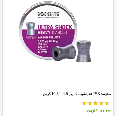
ساچمه JSB التراشوک کالیبر 4.5-10.34 گرین
4,100,000
تومان