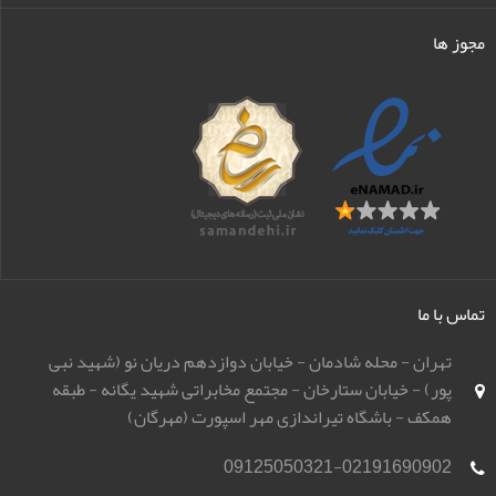
مجوز ها
تماس با ما
تهران - محله شادمان - خیابان دوازدهم دریان نو (شهید نبی
پور) - خیابان ستارخان - مجتمع مخابراتی شهید یگانه - طبقه
همکف - باشگاه تیراندازی مهر اسپورت (مهرگان)
09125050321-02191690902