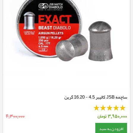
ساچمه JSB کالیبر 4.5 - 16.20 گرین
3,950,000
تومان
4,300,000
افزودن به سبد