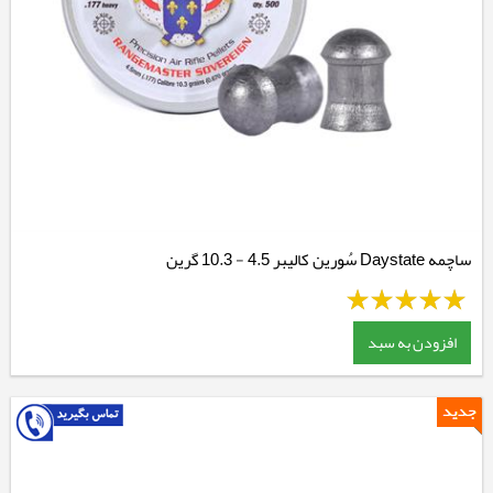
ساچمه Daystate سُورین کالیبر 4.5 - 10.3 گرین
افزودن به سبد