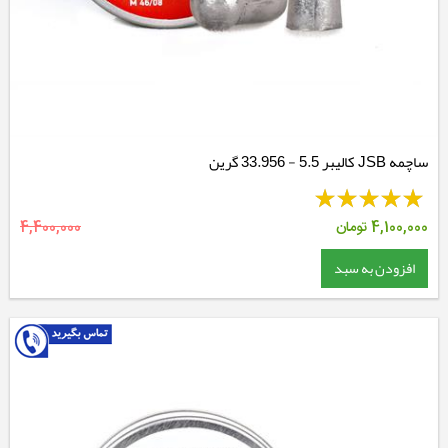
ساچمه JSB کالیبر 5.5 - 33.956 گرین
4,100,000
تومان
4,400,000
افزودن به سبد