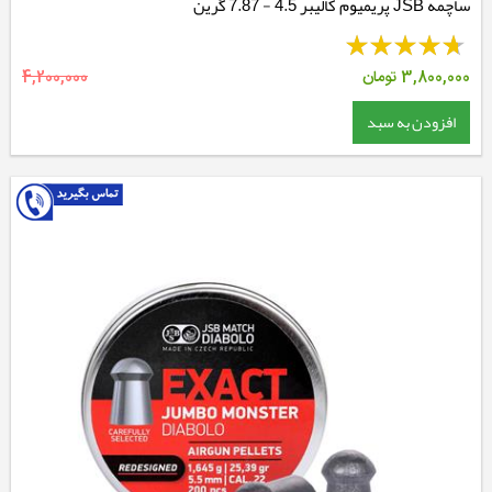
ساچمه JSB پریمیوم کالیبر 4.5 - 7.87 گرین
3,800,000
تومان
4,200,000
افزودن به سبد