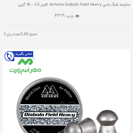
ساچمه تفنگ بادی AirArms Diabolo Field Heavy کالیبر 5.5 - 18 گرین
4379
بازدید :
امتیاز
5.00
تعداد رای
3