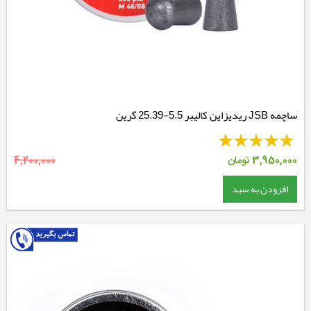
ساچمه JSB ریدیزاین کالیبر 5.5-25.39 گرین
3,950,000
تومان
4,200,000
افزودن به سبد